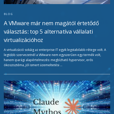
BLOG
A VMware már nem magától értetődő
választás: top 5 alternatíva vállalati
virtualizációhoz
A virtualizáció sokáig az enterprise IT egyik legstabilabb rétege volt. A
legtöbb szervezetnél a VMware nem egyszerűen egy termék volt,
hanem iparági alapértelmezés: megbízható hypervisor, erős
ökoszisztéma, jól ismert üzemeltetési …