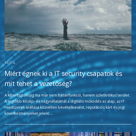
BLOG
Miért égnek ki a IT security csapatok és
mit tehet a vezetőség?
A kiberbiztonság ma már nem háttérfunkció, hanem üzletkritikus terület.
A legtöbb közép- és nagyvállalatnál a digitális működés az alap, az IT-
rendszerek leállása közvetlen bevételkiesést, reputációs kárt és jogi
következményeket jelent. …