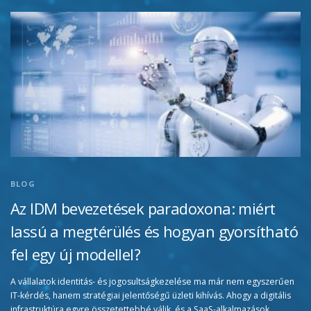
BLOG
Az IDM bevezetések paradoxona: miért
lassú a megtérülés és hogyan gyorsítható
fel egy új modellel?
A vállalatok identitás- és jogosultságkezelése ma már nem egyszerűen
IT-kérdés, hanem stratégiai jelentőségű üzleti kihívás. Ahogy a digitális
infrastruktúra egyre összetettebbé válik, és a SaaS-alkalmazások