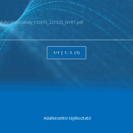
zabaly/alapszabaly_CDSYS_221025_NYRT.pdf
1/1 | 1.-1. (1)
Adatkezelési tájékoztató