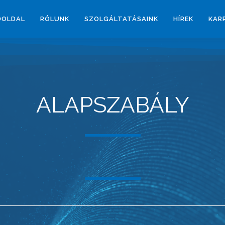
ŐOLDAL
RÓLUNK
SZOLGÁLTATÁSAINK
HÍREK
KAR
ALAPSZABÁLY