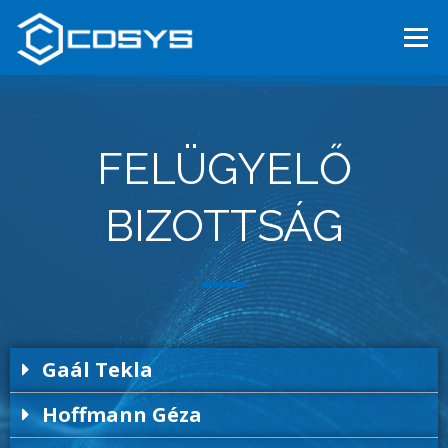
Menü
FŐOLDAL
RÓLUNK
SZOLGÁLTATÁSAINK
HÍREK
FELÜGYELŐ
KARRIER
KAPCSOLAT
BEFEKTETŐKNEK
ENGLISH
BIZOTTSÁG
Gaál Tekla
Hoffmann Géza