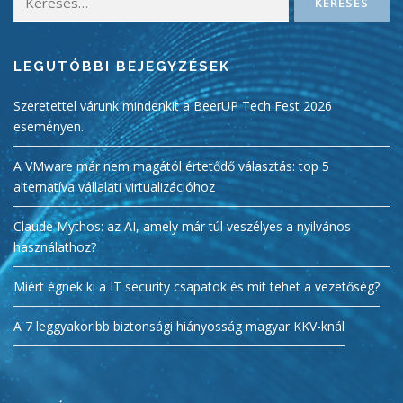
LEGUTÓBBI BEJEGYZÉSEK
Szeretettel várunk mindenkit a BeerUP Tech Fest 2026
eseményen.
A VMware már nem magától értetődő választás: top 5
alternatíva vállalati virtualizációhoz
Claude Mythos: az AI, amely már túl veszélyes a nyilvános
használathoz?
Miért égnek ki a IT security csapatok és mit tehet a vezetőség?
A 7 leggyakoribb biztonsági hiányosság magyar KKV-knál