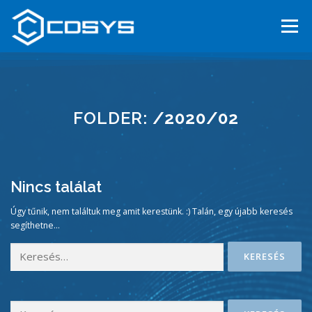
Tovább
a
Menü
tartalomhoz
FŐOLDAL
RÓLUNK
SZOLGÁLTATÁSAINK
HÍREK
FOLDER:
/2020/02
KARRIER
KAPCSOLAT
BEFEKTETŐKNEK
ENGLISH
Nincs találat
Úgy tűnik, nem találtuk meg amit kerestünk. :) Talán, egy újabb keresés
segíthetne...
Keresés:
Keresés: