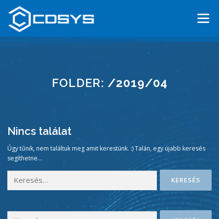
Tovább
a
Menü
tartalomhoz
FŐOLDAL
RÓLUNK
SZOLGÁLTATÁSAINK
HÍREK
FOLDER:
/2019/04
KARRIER
KAPCSOLAT
BEFEKTETŐKNEK
ENGLISH
Nincs találat
Úgy tűnik, nem találtuk meg amit kerestünk. :) Talán, egy újabb keresés
segíthetne...
Keresés:
Keresés: