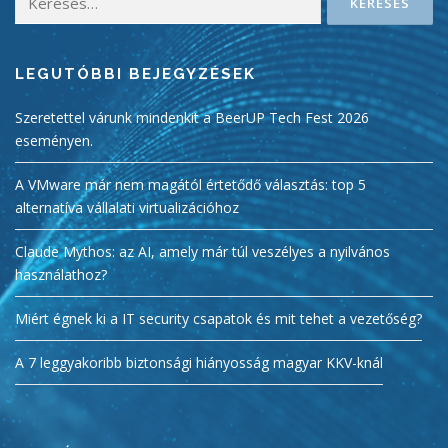
LEGUTÓBBI BEJEGYZÉSEK
Szeretettel várunk mindenkit a BeerUP Tech Fest 2026
eseményen.
A VMware már nem magától értetődő választás: top 5
alternatíva vállalati virtualizációhoz
Claude Mythos: az AI, amely már túl veszélyes a nyilvános
használathoz?
Miért égnek ki a IT security csapatok és mit tehet a vezetőség?
A 7 leggyakoribb biztonsági hiányosság magyar KKV-knál